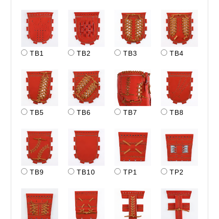
TB1
TB2
TB3
TB4
TB5
TB6
TB7
TB8
TB9
TB10
TP1
TP2