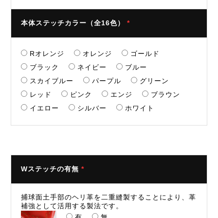
本体ステッチカラー（全16色）
*
Rオレンジ
オレンジ
ゴールド
ブラック
ネイビー
ブルー
スカイブルー
パープル
グリーン
レッド
ピンク
エンジ
ブラウン
イエロー
シルバー
ホワイト
Wステッチの有無
*
捕球面土手部のヘリ革を二重縫製することにより、革
補強として活用する製法です。
有
無