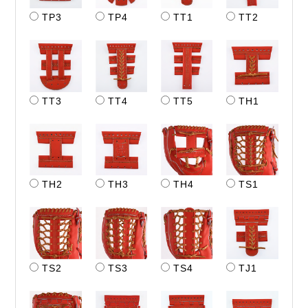
TP3
TP4
TT1
TT2
TT3
TT4
TT5
TH1
TH2
TH3
TH4
TS1
TS2
TS3
TS4
TJ1