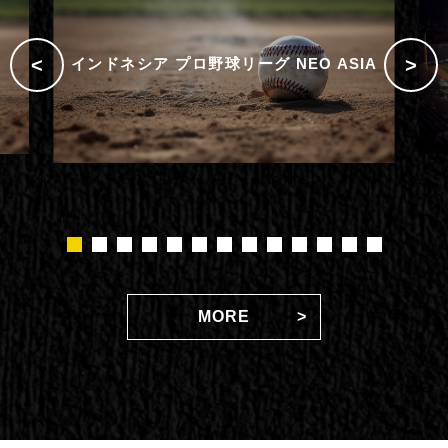
インドネシア プロ野球リーグ NEO ASIA
1
2
3
4
5
6
7
8
9
10
11
12
13
MORE